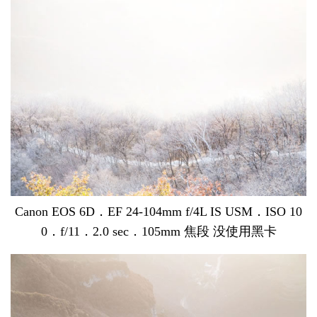
Canon EOS 6D．EF 24-104mm f/4L IS USM．ISO 10
0．f/11．2.0 sec．105mm 焦段 没使用黑卡