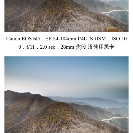
Canon EOS 6D．EF 24-104mm f/4L IS USM．ISO 10
0．f/11．2.0 sec．28mm 焦段 没使用黑卡